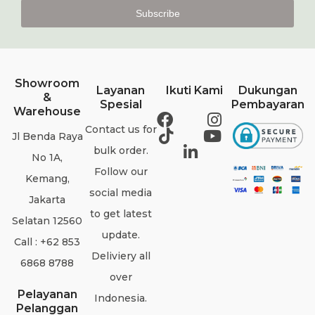
Subscribe
Showroom
Layanan
Ikuti Kami
Dukungan
&
Spesial
Pembayaran
Warehouse
Contact us for
Jl Benda Raya
bulk order.
No 1A,
Follow our
Kemang,
social media
Jakarta
to get latest
Selatan 12560
update.
Call : +62 853
Deliviery all
6868 8788
over
Pelayanan
Indonesia.
Pelanggan