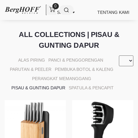
0
SHOP
TENTANG KAMI
ALL COLLECTIONS | PISAU &
GUNTING DAPUR
ALAS PIRING
PANCI & PENGGORENGAN
PARUTAN & PEELER
PEMBUKA BOTOL & KALENG
PERANGKAT MEMANGGANG
PISAU & GUNTING DAPUR
SPATULA & PENCAPIT